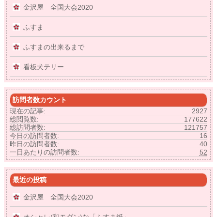
金沢屋 全国大会2020
ふすま
ふすまの出来るまで
看板犬テリー
訪問者数カウント
現在の記事:
2927
総閲覧数:
177622
総訪問者数:
121757
今日の訪問者数:
16
昨日の訪問者数:
40
一日あたりの訪問者数:
52
最近の投稿
金沢屋 全国大会2020
オシャレ(和モダン)な「ふすま紙」