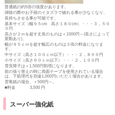
普通紙の約5倍の強度があります。
掃除の際やお子様のイタズラで破れる事が少なくなり、
長持ちさせる事が可能です。
基本サイズ（幅９５cm 高さ１８０cm）・・・３，５０
０円
高さが２ｍを超す丈長のものは＋1000円～(長さによって
変動あり)、
幅が９５ｃｍを超す幅広のものは３倍の料金になりま
す。
中サイズ（高さ１００ｃｍ以下）・・・２，８００円
小サイズ（高さ６０ｃｍ以下）・・・２，１００円
雪見障子は＋1,500円割増になります。
前の張り替えの時に両面テープを使用されている場合
は、下処理代を別途1,000円いただく場合があります。
雲竜紙の場合、＋500円～。
■料金 3,500 円
スーパー強化紙