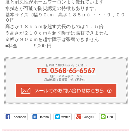
度と耐久性がホームワーロンより優れています。
水拭きが可能で防災認定の特徴もあります。
基本サイズ（幅９０cm 高さ１８５cm）・・・９，００
０円
高さが１８５ｃｍを超す丈長のものは１．５倍
※高さが２１０ｃｍを超す障子は張替できません
※幅が９０ｃｍを超す障子は張替できません
■料金 9,000 円
お気軽にお問い合わせください
TEL
0568-65-6567
朝８：００～夜７：００
店舗休日：日曜日、他（不定休）
Facebook
Hatena
twitter
Google+
LINE