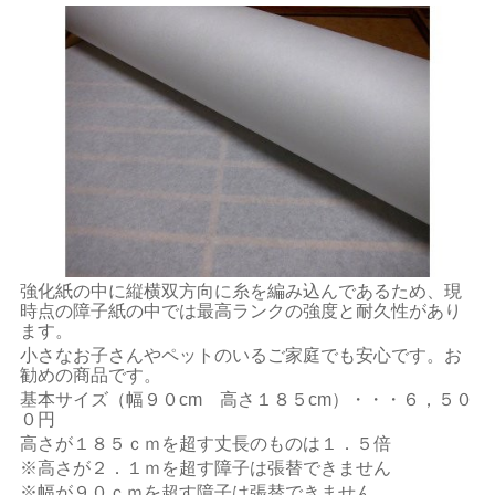
強化紙の中に縦横双方向に糸を編み込んであるため、現
時点の障子紙の中では最高ランクの強度と耐久性があり
ます。
小さなお子さんやペットのいるご家庭でも安心です。お
勧めの商品です。
基本サイズ（幅９０cm 高さ１８５cm）・・・６，５０
０円
高さが１８５ｃｍを超す丈長のものは１．５倍
※高さが２．１ｍを超す障子は張替できません
※幅が９０ｃｍを超す障子は張替できません