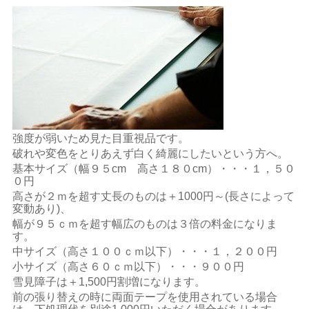
強度が弱いため見た目重視品です。
破れや変色をとりあえず白く綺麗にしたいという方へ。
基本サイズ（幅９５cm 高さ１８０cm）・・・１，５０
０円
高さが２ｍを超す丈長のものは＋1000円～(長さによって
変動あり)、
幅が９５ｃｍを超す幅広のものは３倍の料金になりま
す。
中サイズ（高さ１００ｃｍ以下）・・・１，２００円
小サイズ（高さ６０ｃｍ以下）・・・９００円
雪見障子は＋1,500円割増になります。
前の張り替えの時に両面テープを使用されている場合